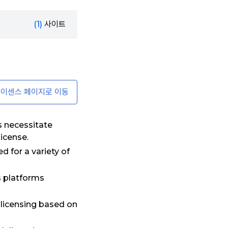
(1)
사이트
이센스 페이지로 이동
s necessitate
icense.
d for a variety of
s platforms
 licensing based on