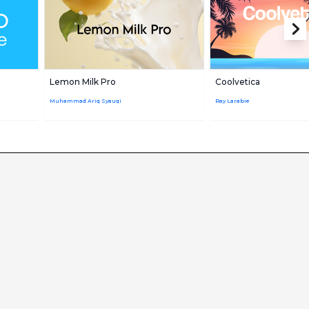
Lemon Milk Pro
Coolvetica
Muhammad Ariq Syauqi
Ray Larabie