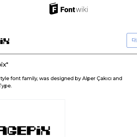
다
ix"
style font family, was designed by Alper Çakıcı and
Type.