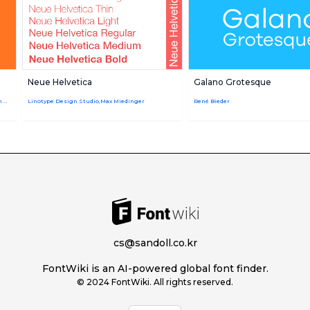
Neue Helvetica
Galano Grotesque
Herb Lubalin,André Gürtler,Tom Carnase,Erich Gschwind,Edward Benguiat,Christian Mengelt
Linotype Design Studio,Max Miedinger
René Bieder
cs@sandoll.co.kr
FontWiki is an AI-powered global font finder.
© 2024 FontWiki. All rights reserved.