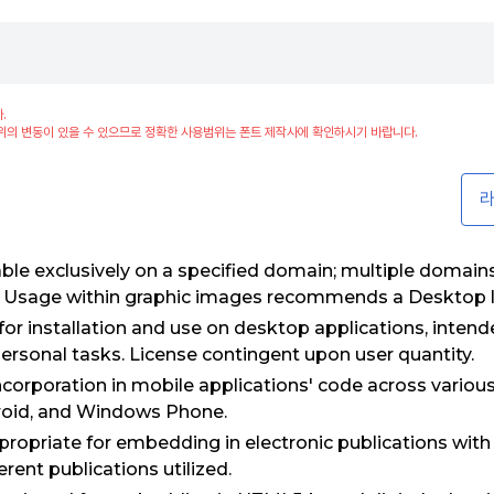
.
위의 변동이 있을 수 있으므로 정확한 사용범위는 폰트 제작사에 확인하시기 바랍니다.
라
le exclusively on a specified domain; multiple domain
es. Usage within graphic images recommends a Desktop l
for installation and use on desktop applications, intende
ersonal tasks. License contingent upon user quantity.
incorporation in mobile applications' code across variou
droid, and Windows Phone.
propriate for embedding in electronic publications with
rent publications utilized.