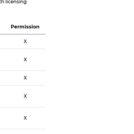
h licensing
Permission
X
X
X
X
X