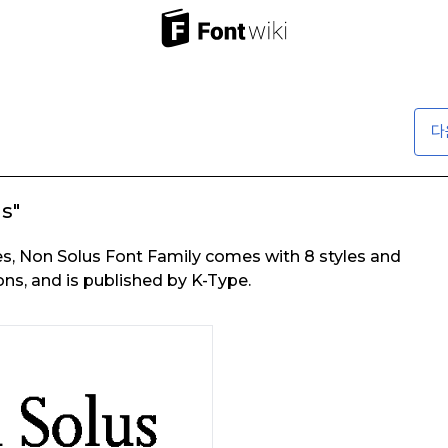
다
s"
s, Non Solus Font Family comes with 8 styles and
ns, and is published by K-Type.