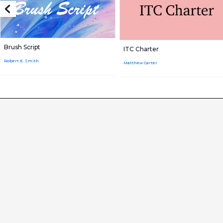
Brush Script
ITC Charter
Robert E. Smith
Matthew Carter