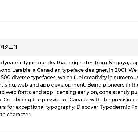
n 파운드리
 dynamic type foundry that originates from Nagoya, Ja
nd Larabie, a Canadian typeface designer, in 2001. We 
 500 diverse typefaces, which fuel creativity in numerous
rtising, web and app development. Being pioneers in the
d web fonts and app licensing early on, consistently pu
. Combining the passion of Canada with the precision o
ers for exceptional typography. Discover Typodermic Fo
ith character.