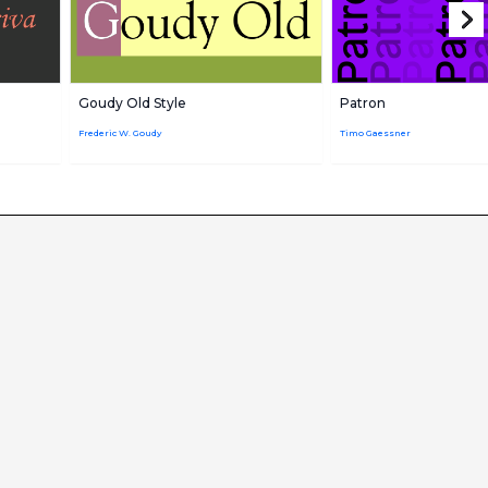
Goudy Old Style
Patron
Frederic W. Goudy
Timo Gaessner