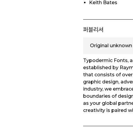
Keith Bates
퍼블리셔
Original unknow
Typodermic Fonts, a
established by Raymo
that consists of over
graphic design, adve
industry, we embrace
boundaries of design
as your global partn
creativity is paired w