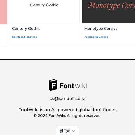
Century Gothic
Monotype Corsiva
Sol Hess,Monotype
Patricia Saunders
cs@sandoll.co.kr
FontWiki is an AI-powered global font finder.
© 2024 FontWiki. All rights reserved.
한국어