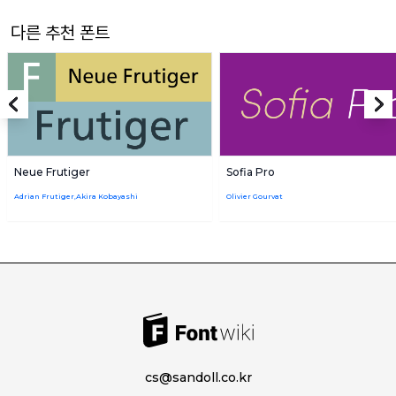
다른 추천 폰트
Neue Frutiger
Sofia Pro
Adrian Frutiger,Akira Kobayashi
Olivier Gourvat
cs@sandoll.co.kr