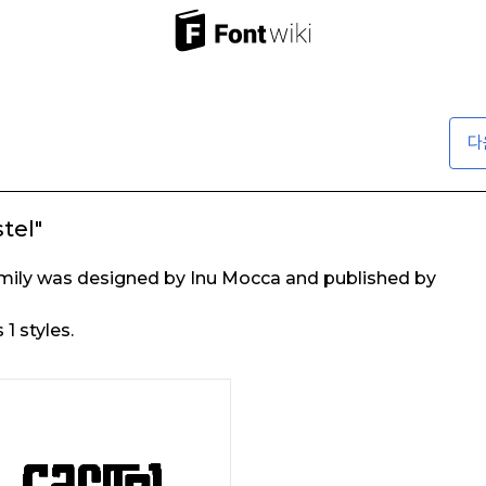
다
tel"
mily was designed by Inu Mocca and published by
1 styles.