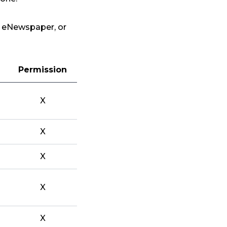
, eNewspaper, or
Permission
X
X
X
X
X