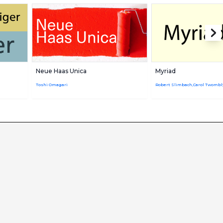
Neue Haas Unica
Myriad
Toshi Omagari
Robert Slimbach,Carol Twombl