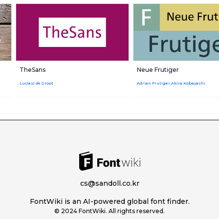
TheSans
Neue Frutiger
Luc(as) de Groot
Adrian Frutiger,Akira Kobayashi
cs@sandoll.co.kr
FontWiki is an AI-powered global font finder.
© 2024 FontWiki. All rights reserved.