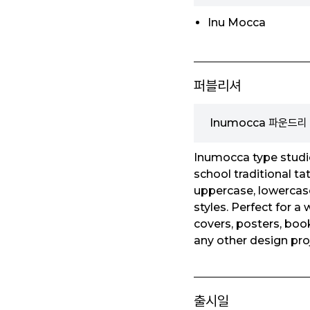
Inu Mocca
퍼블리셔
Inumocca 파운드리
Inumocca type studio 
school traditional ta
uppercase, lowercase
styles. Perfect for a
covers, posters, book
any other design pro
출시일