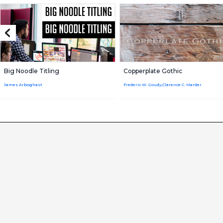
Big Noodle Titling
Copperplate Gothic
James Arboghast
Frederic W. Goudy,Clarence C. Marder