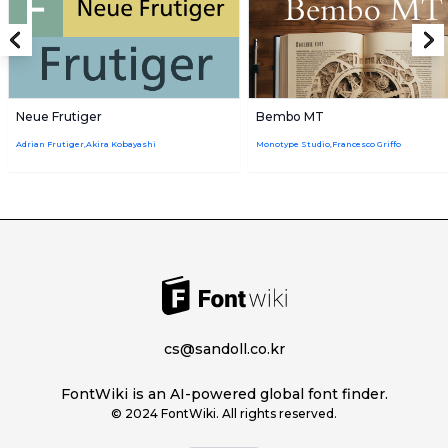
Neue Frutiger
Bembo MT
Adrian Frutiger,Akira Kobayashi
Monotype Studio,Francesco Griffo
cs@sandoll.co.kr
FontWiki is an AI-powered global font finder.
© 2024 FontWiki. All rights reserved.