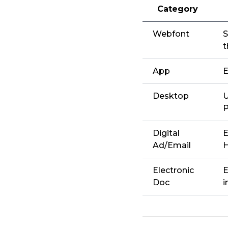
Category
Webfont
S
t
App
E
Desktop
U
P
Digital
E
Ad/Email
Electronic
E
Doc
i