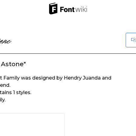
다
 Astone"
t Family was designed by Hendry Juanda and
hend.
ins 1 styles.
ly.