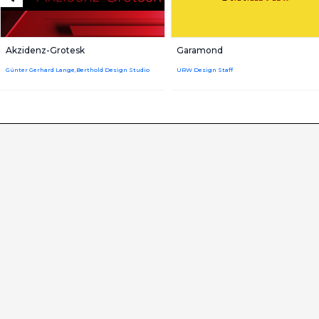
Akzidenz-Grotesk
Garamond
Günter Gerhard Lange,Berthold Design Studio
URW Design Staff