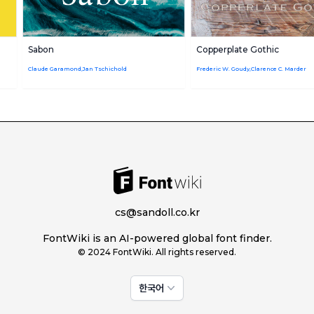
Sabon
Copperplate Gothic
Claude Garamond,Jan Tschichold
Frederic W. Goudy,Clarence C. Marder
cs@sandoll.co.kr
FontWiki is an AI-powered global font finder.
© 2024 FontWiki. All rights reserved.
한국어