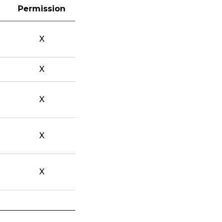
Permission
X
X
X
X
X