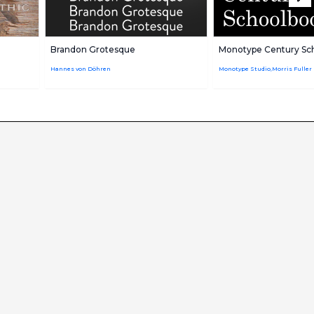
Brandon Grotesque
Monotype Century Sc
Hannes von Döhren
Monotype Studio,Morris Fuller