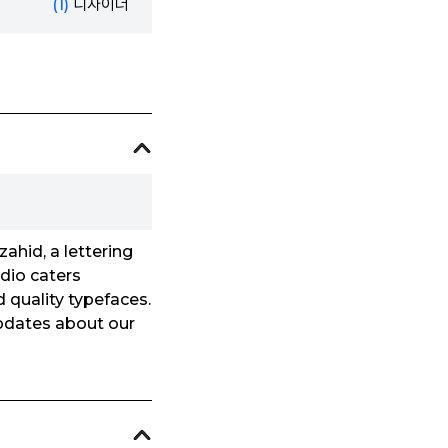
(1)
디자이너
ahid, a lettering
udio caters
d quality typefaces.
updates about our