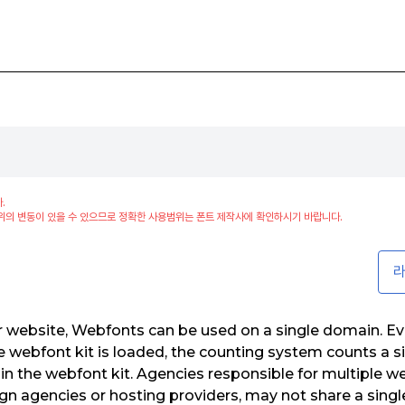
.
위의 변동이 있을 수 있으므로 정확한 사용범위는 폰트 제작사에 확인하시기 바랍니다.
라
r website, Webfonts can be used on a single domain. Ev
 webfont kit is loaded, the counting system counts a s
n the webfont kit. Agencies responsible for multiple we
n agencies or hosting providers, may not share a singl