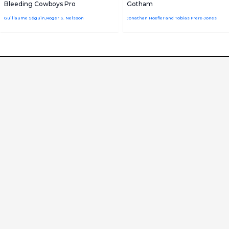
Bleeding Cowboys Pro
Gotham
Guillaume Séguin,Roger S. Nelsson
Jonathan Hoefler and Tobias Frere-Jones