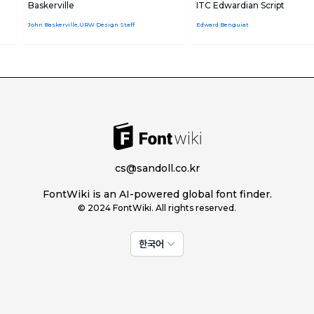
Baskerville
ITC Edwardian Script
John Baskerville,URW Design Staff
Edward Benguiat
cs@sandoll.co.kr
FontWiki is an AI-powered global font finder.
© 2024 FontWiki. All rights reserved.
한국어