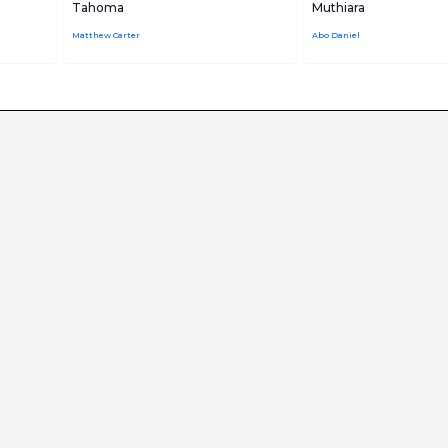
Tahoma
Muthiara
Matthew Carter
Abo Daniel