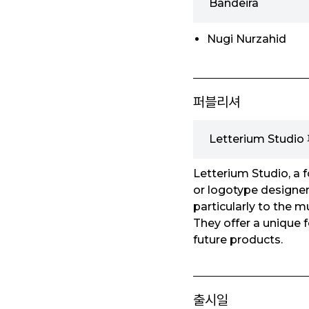
Bandeira
Nugi Nurzahid
퍼블리셔
Letterium Studi
Letterium Studio, a 
or logotype designer,
particularly to the m
They offer a unique 
future products.
출시일