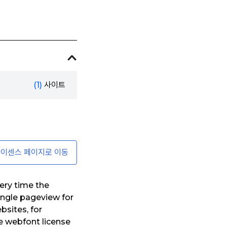
(1)
사이트
이센스 페이지로 이동
ery time the
ingle pageview for
bsites, for
e webfont license