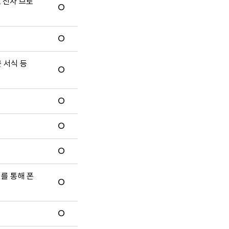
, 전자 브로
O
O
문 서식 등
O
O
O
O
터를 통해 폰
O
O