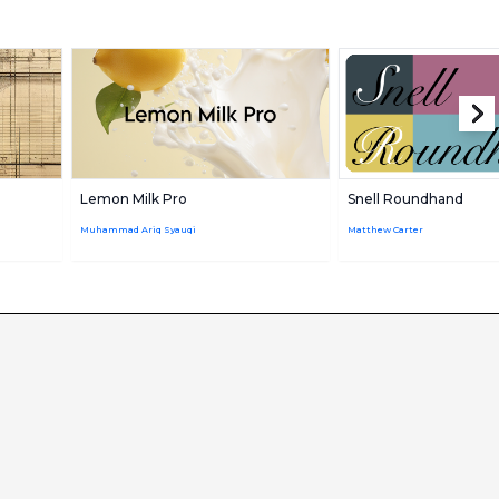
Lemon Milk Pro
Snell Roundhand
Muhammad Ariq Syauqi
Matthew Carter