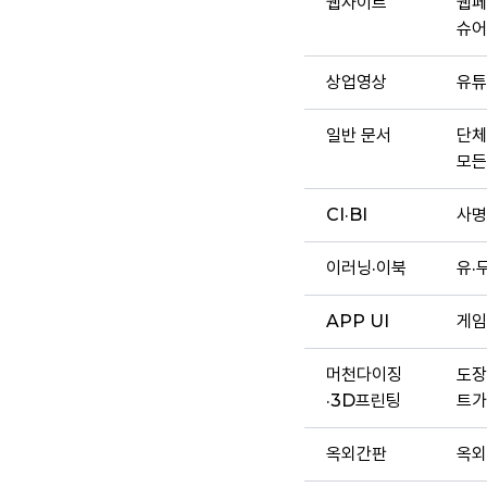
웹사이트
웹페
슈어
상업영상
유튜
일반 문서
단체
모든
CI·BI
사명
이러닝·이북
유·
APP UI
게임
머천다이징
도장
·3D프린팅
트가
옥외간판
옥외