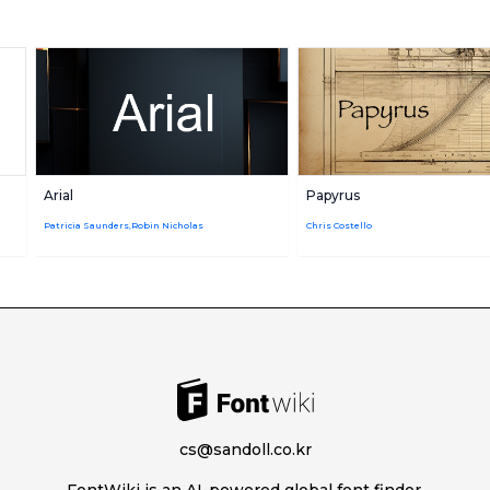
Arial
Papyrus
Patricia Saunders,Robin Nicholas
Chris Costello
cs@sandoll.co.kr