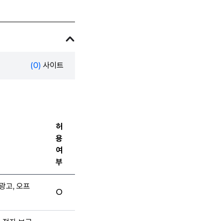
(0)
사이트
허
용
여
부
광고, 오프
O