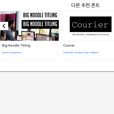
다른 추천 폰트
Big Noodle Titling
Courier
James Arboghast
Alexander Tarbeev,Tagir Safayev