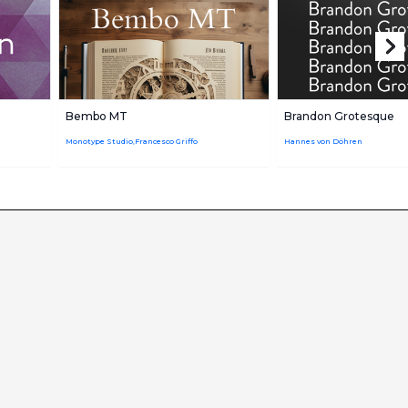
Bembo MT
Brandon Grotesque
Monotype Studio,Francesco Griffo
Hannes von Döhren