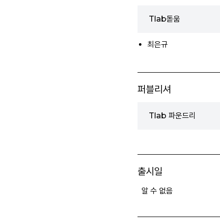
Tlab돋움
최은규
퍼블리셔
Tlab 파운드리
출시일
알 수 없음