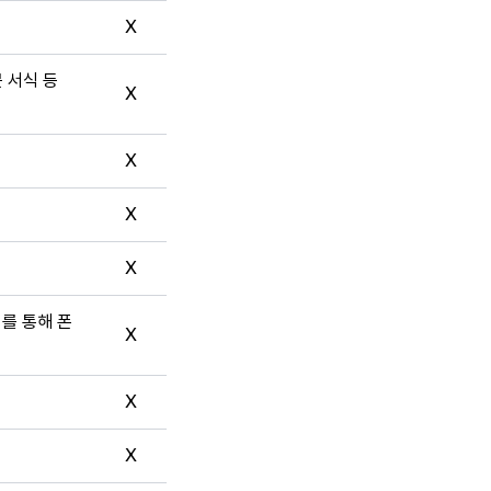
X
문 서식 등
X
X
X
X
터를 통해 폰
X
X
X