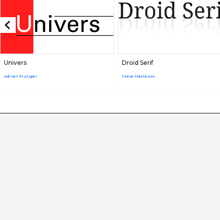
Univers
Droid Serif
Adrian Frutiger
Steve Matteson