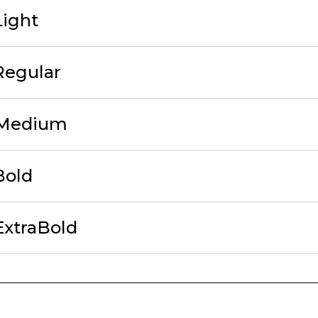
Light
Regular
 Medium
Bold
ExtraBold