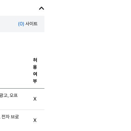
(0)
사이트
허
용
여
부
광고, 오프
X
, 전자 브로
X