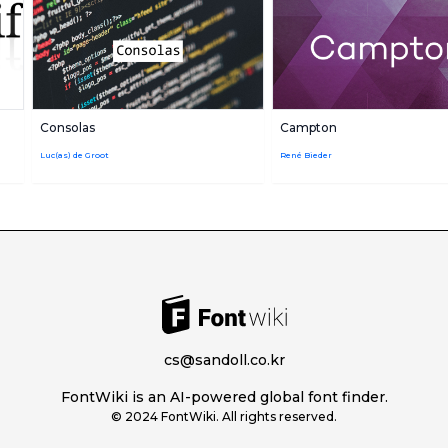
Consolas
Campton
Luc(as) de Groot
René Bieder
cs@sandoll.co.kr
FontWiki is an AI-powered global font finder.
© 2024 FontWiki. All rights reserved.