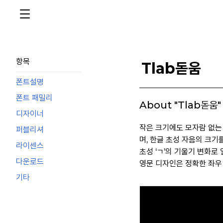
항목
Tlab돋움
폰트설명
폰트 패밀리
About "Tlab돋움"
디자이너
작은 크기에도 모자람 없는
퍼블리셔
며, 한글 초성 자음의 크기
라이센스
초성 ‘ㄱ’의 기울기 변화
다운로드
영문 디자인은 정확한 좌우
기타