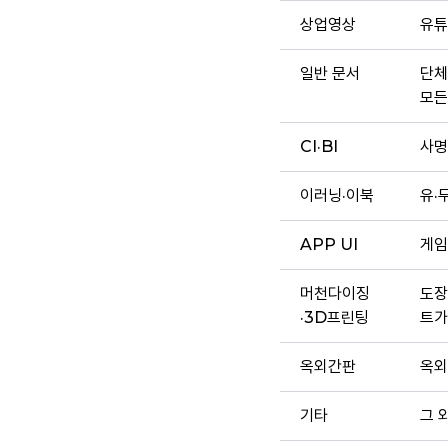
상업영상
유튜
일반 문서
단체
모든
CI·BI
사명
이러닝·이북
유·
APP UI
게임
머천다이징
도장
·3D프린팅
트가
옥외간판
옥외
기타
그 