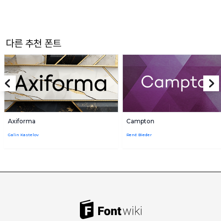
다른 추천 폰트
Axiforma
Campton
Galin Kastelov
René Bieder