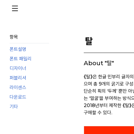
항목
탈
폰트설명
폰트 패밀리
About "탈"
디자이너
《탈》은 한글 민부리 글자의
퍼블리셔
으며 총 9개의 굵기로 구성
라이센스
단순히 획의 ‘두께’ 뿐만 
다운로드
는 ‘얼굴’을 부여하는 방식
2018년부터 제작한 《탈》
기타
구매할 수 있다.