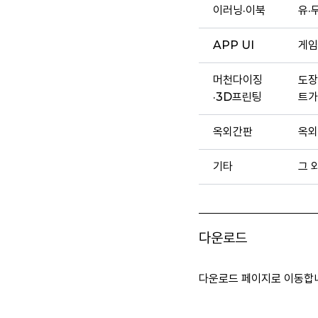
이러닝·이북
유·
APP UI
게임
머천다이징
도장
·3D프린팅
트가
옥외간판
옥외
기타
그 
다운로드
다운로드 페이지로 이동합