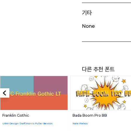
기타
None
다른 추천 폰트
Franklin Gothic
Bada Boom Pro BB
URW Design Staff,Morris Fuller Benton
Nate Piekos