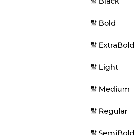
탈 Black
탈 Bold
탈 ExtraBold
탈 Light
탈 Medium
탈 Regular
탈 SemiBold