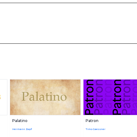
Palatino
Patron
Hermann Zapf
Timo Gaessner