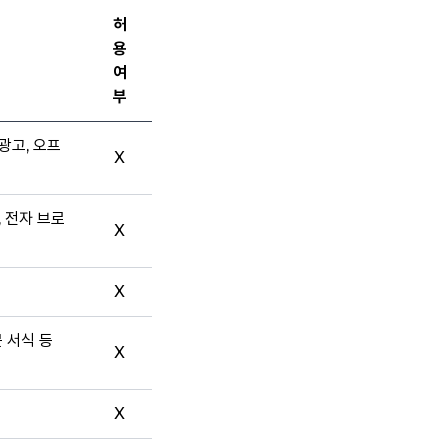
허
용
여
부
광고, 오프
X
, 전자 브로
X
X
문 서식 등
X
X