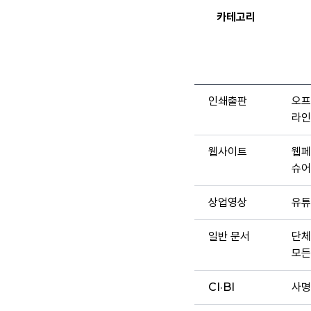
카테고리
인쇄출판
오프
라인
웹사이트
웹페
슈어
상업영상
유튜
일반 문서
단체
모든
CI·BI
사명