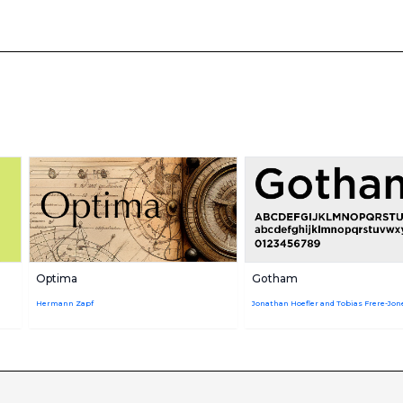
Optima
Gotham
Hermann Zapf
Jonathan Hoefler and Tobias Frere-Jon