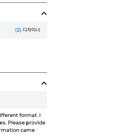
(2)
디자이너
fferent format. I
tes. Please provide
formation came