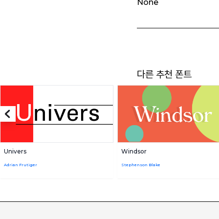
None
다른 추천 폰트
Univers
Windsor
Adrian Frutiger
Stephenson Blake