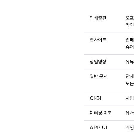
인쇄출판
오프
라인
웹사이트
웹페
슈어
상업영상
유튜
일반 문서
단체
모든
CI·BI
사명
이러닝·이북
유·
APP UI
게임