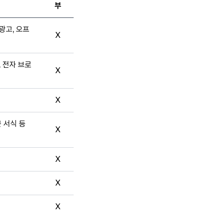
부
광고, 오프
X
, 전자 브로
X
X
문 서식 등
X
X
X
X