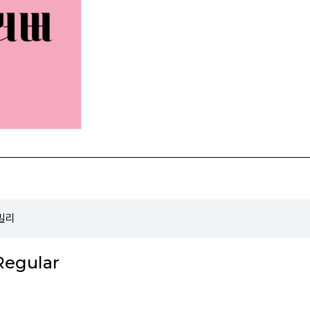
밀리
egular