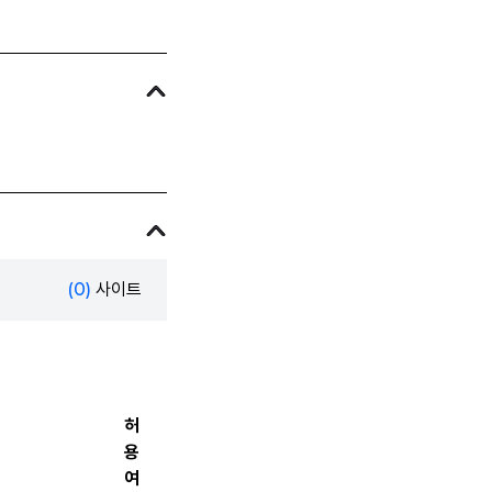
(0)
사이트
허
용
여