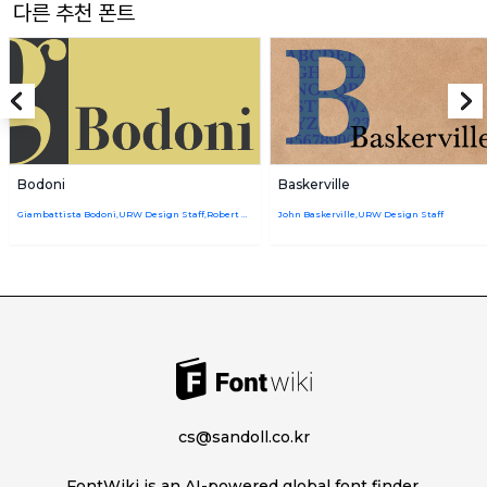
다른 추천 폰트
Bodoni
Baskerville
Giambattista Bodoni,URW Design Staff,Robert Hunter Middleton
John Baskerville,URW Design Staff
cs@sandoll.co.kr
FontWiki is an AI-powered global font finder.