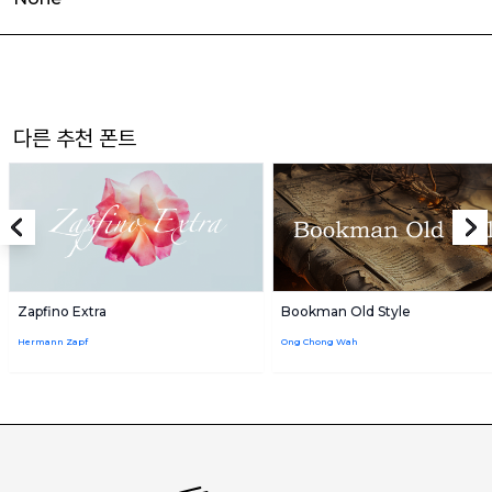
다른 추천 폰트
Zapfino Extra
Bookman Old Style
Hermann Zapf
Ong Chong Wah