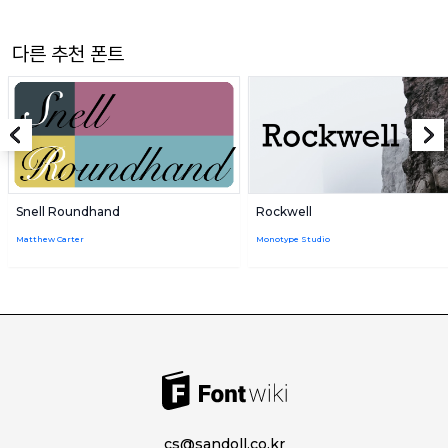
다른 추천 폰트
Snell Roundhand
Rockwell
Matthew Carter
Monotype Studio
cs@sandoll.co.kr