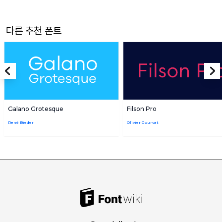
다른 추천 폰트
Galano Grotesque
Filson Pro
René Bieder
Olivier Gourvat