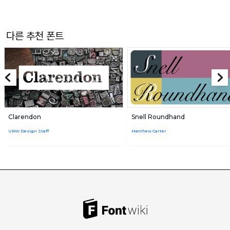
다른 추천 폰트
Clarendon
Snell Roundhand
URW Design Staff
Matthew Carter