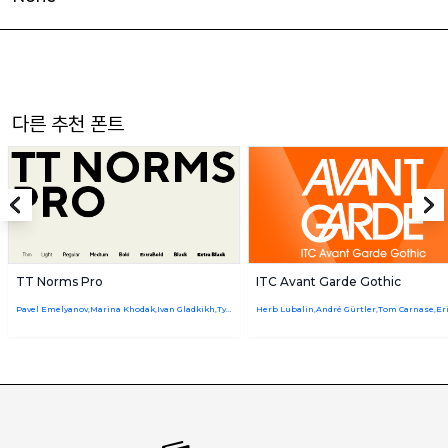
다른 추천 폰트
TT Norms Pro
ITC Avant Garde Gothic
Pavel Emelyanov,Marina Khodak,Ivan Gladkikh,TypeType Team