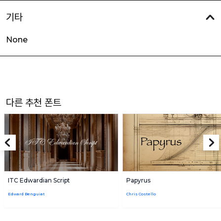
기타
None
다른 추천 폰트
ITC Edwardian Script
Papyrus
Edward Benguiat
Chris Costello