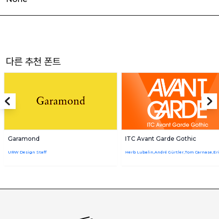
다른 추천 폰트
Garamond
ITC Avant Garde Gothic
URW Design Staff