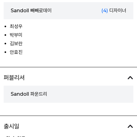
Sandoll 빼빼로데이
(4)
디자이너
최성우
박부미
김보란
안효진
퍼블리셔
Sandoll 파운드리
출시일