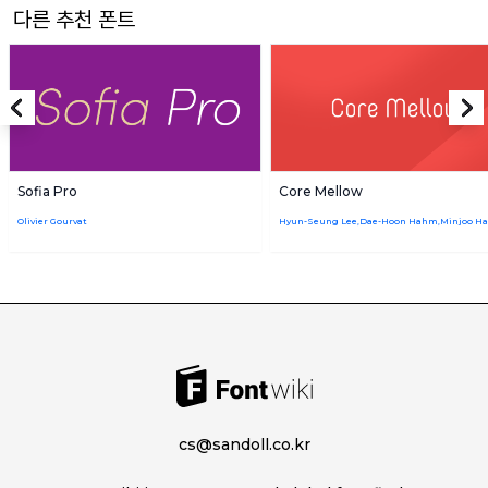
다른 추천 폰트
Sofia Pro
Core Mellow
Olivier Gourvat
Hyun-Seung Lee,Dae-Hoon Hahm,Minjoo H
cs@sandoll.co.kr