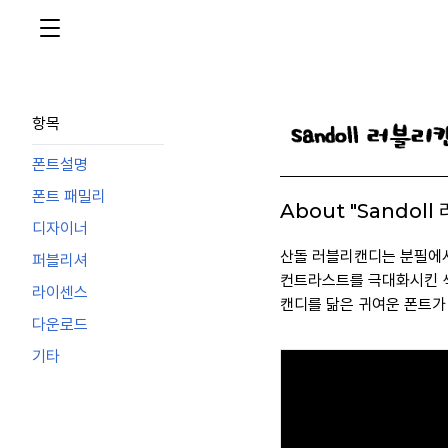
항목
폰트설명
폰트 패밀리
About "Sandoll
디자이너
산돌 러블리캔디는 분필에서
퍼블리셔
컨트라스트를 극대화시킨 
라이센스
캔디를 닮은 귀여운 폰트가
다운로드
기타