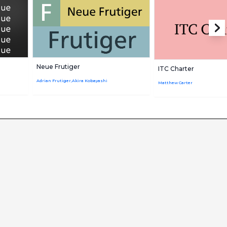
Neue Frutiger
ITC Charter
Adrian Frutiger,Akira Kobayashi
Matthew Carter