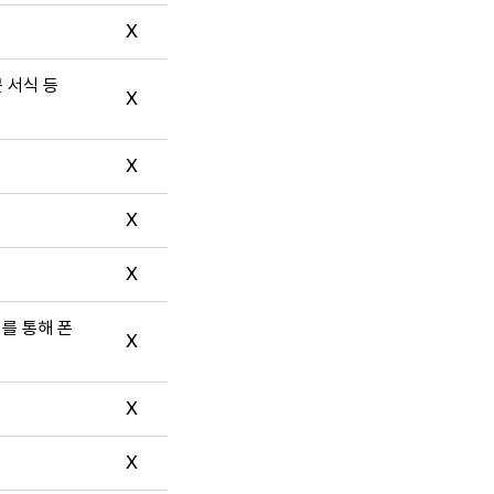
X
문 서식 등
X
X
X
X
터를 통해 폰
X
X
X