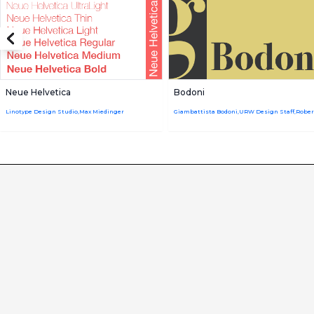
Neue Helvetica
Bodoni
Linotype Design Studio,Max Miedinger