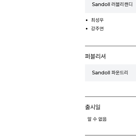
Sandoll 러블리캔디
최성우
강주연
퍼블리셔
Sandoll 파운드리
출시일
알 수 없음