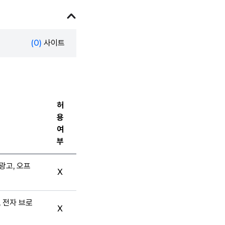
(0)
사이트
허
용
여
부
광고, 오프
X
, 전자 브로
X