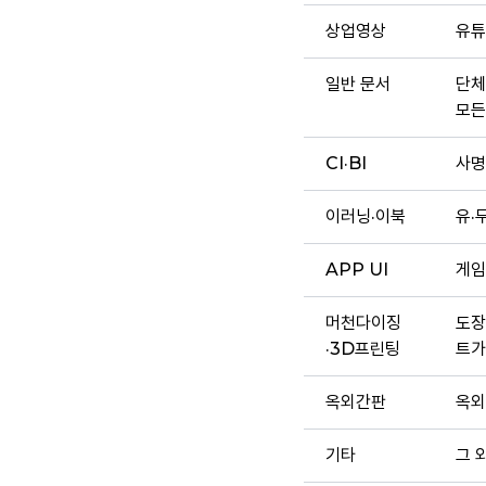
상업영상
유튜
일반 문서
단체
모든
CI·BI
사명
이러닝·이북
유·
APP UI
게임
머천다이징
도장
·3D프린팅
트가
옥외간판
옥외
기타
그 