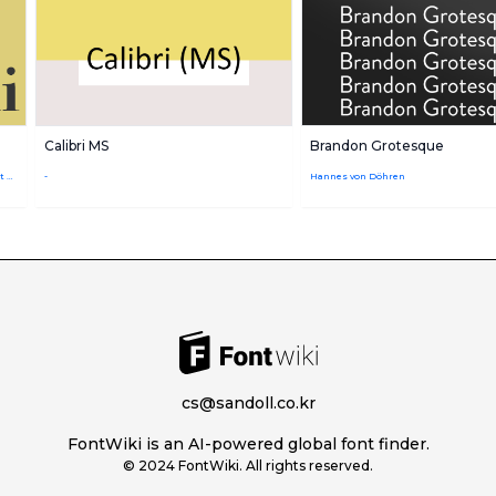
Calibri MS
Brandon Grotesque
Giambattista Bodoni,URW Design Staff,Robert Hunter Middleton
-
Hannes von Döhren
cs@sandoll.co.kr
FontWiki is an AI-powered global font finder.
© 2024 FontWiki. All rights reserved.