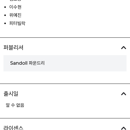
이수현
위예진
피터빌락
퍼블리셔
Sandoll 파운드리
출시일
알 수 없음
라이센스