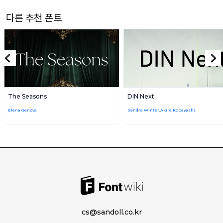
다른 추천 폰트
The Seasons
DIN Next
Elena Genova
Sandra Winter,Akira Kobayashi
cs@sandoll.co.kr