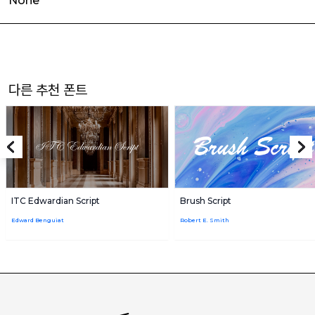
None
다른 추천 폰트
ITC Edwardian Script
Brush Script
Edward Benguiat
Robert E. Smith