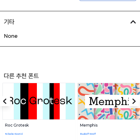
기타
None
다른 추천 폰트
Roc Grotesk
Memphis
Nikola Kostić
Rudolf Wolf