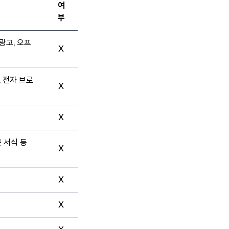
여
부
광고, 오프
X
, 전자 브로
X
X
문 서식 등
X
X
X