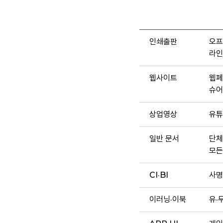
인쇄출판
오프
라인
웹사이트
웹페
슈어
상업영상
유튜
일반 문서
단체
모든
CI·BI
사명
이러닝·이북
유·