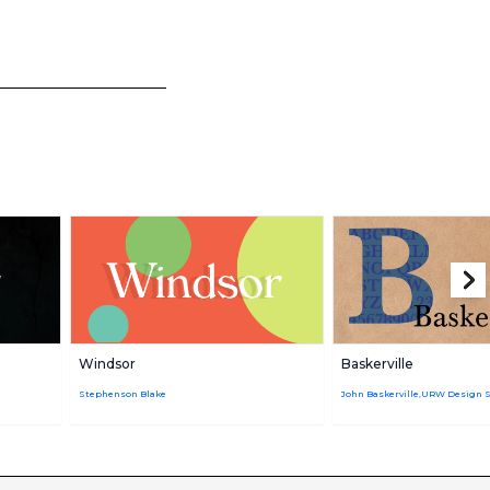
Windsor
Baskerville
Stephenson Blake
John Baskerville,URW Design S