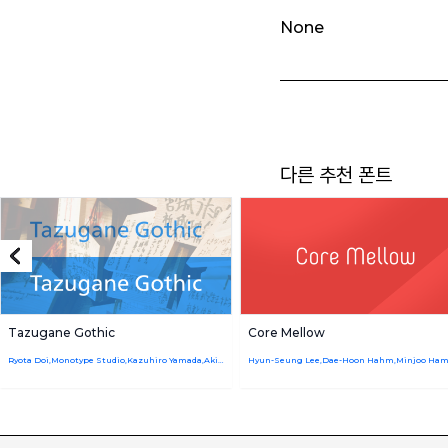
None
다른 추천 폰트
Tazugane Gothic
Core Mellow
Ryota Doi,Monotype Studio,Kazuhiro Yamada,Akira Kobayashi
Hyun-Seung Lee,Dae-Hoon Hahm,Minjoo Ha