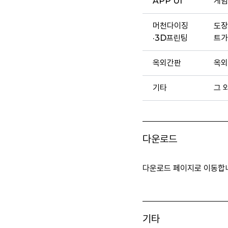
APP UI
게임
머천다이징
도장
·3D프린팅
트가
옥외간판
옥외
기타
그 
다운로드
다운로드 페이지로 이동합
기타