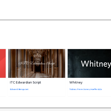
ITC Edwardian Script
Whitney
m
Edward Benguiat
Tobias Frere-Jones,Hoefler&Co