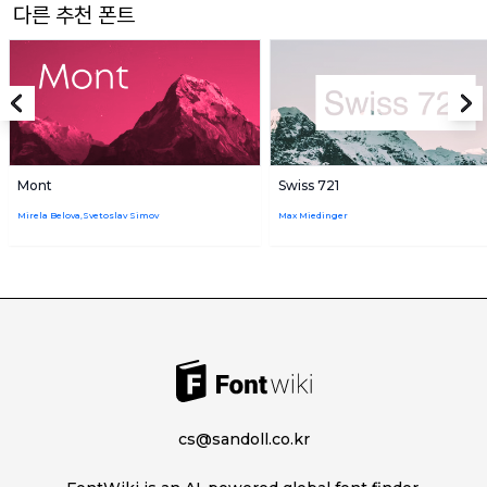
다른 추천 폰트
Mont
Swiss 721
Mirela Belova,Svetoslav Simov
Max Miedinger
cs@sandoll.co.kr