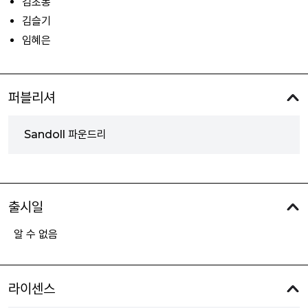
김초롱
김슬기
임혜은
퍼블리셔
Sandoll 파운드리
출시일
알 수 없음
라이센스