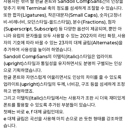
사용자는 섞어 짤 한글 폰트와 Sandoll CompSans간의 인상을
맞추기 위해 Terminal 축의 정도를 섬세하게 조절할 수 있습니다.
또한 합자(Ligatures), 작은대문자(Small Caps), 숫자(고정너
비-비례너비, 모던스타일-올드스타일), 분수(Fractions), 첨자
(Superscript, Subscript) 등 다양한 옵션이 제공되며, 뿐만 아
니라 유럽의 문자들을 모두 사용할 수 있는 202자의 라틴 확장, 사용
자의 기호에 따라 바꿀 수 있는 23자의 대체 글립(Alternates)을
추가하여 사용성을 높이려 하였습니다.
Sandoll CompSans의 이탤릭(italic)스타일은 업라이트
(upright)스타일과 통일성을 유지하면서도 분명히 구별되는 인상
으로 기획하였습니다.
한글 폰트와 자연스럽게 어울리면서도 인상의 차이를 줄 수 있도록
업라이트(upright)스타일의 두께, 너비감, 구조 등을 섬세하게 조정
하고 변형하였죠.
그리고 이탤릭(italic)스타일에서는 사용자가 조판 시 더욱 재미있게
폰트를 활용할 수 있도록 추가된 부분들이 있습니다.
첫째는 바로 e, f 대체 글립인데요.
e 대체 글립은 곡선을 사용해 마치 손으로 쓴 듯한 형태를 강조하였
습니다.