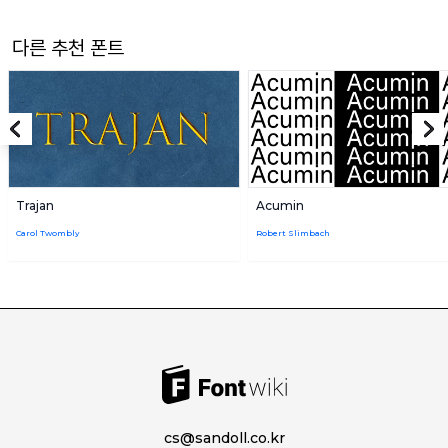
다른 추천 폰트
Trajan
Acumin
Carol Twombly
Robert Slimbach
cs@sandoll.co.kr