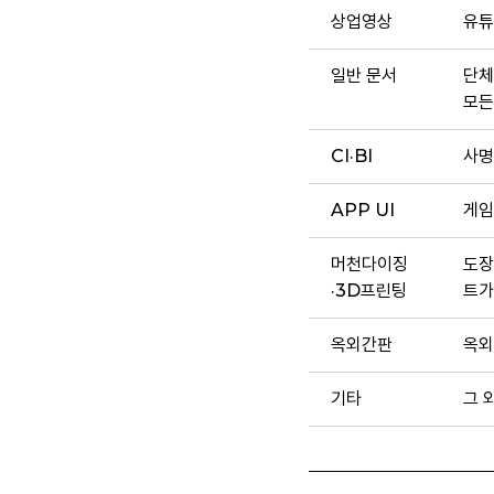
상업영상
유튜
일반 문서
단체
모든
CI·BI
사명
APP UI
게임
머천다이징
도장
·3D프린팅
트가
옥외간판
옥외
기타
그 