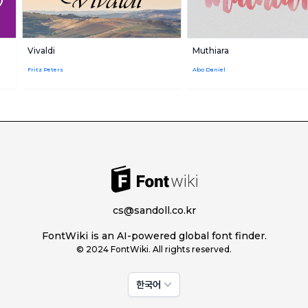
Vivaldi
Muthiara
Fritz Peters
Abo Daniel
cs@sandoll.co.kr
FontWiki is an AI-powered global font finder.
© 2024 FontWiki. All rights reserved.
한국어