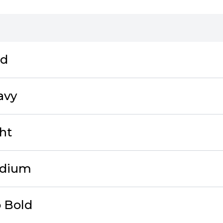
ld
avy
ht
dium
 Bold