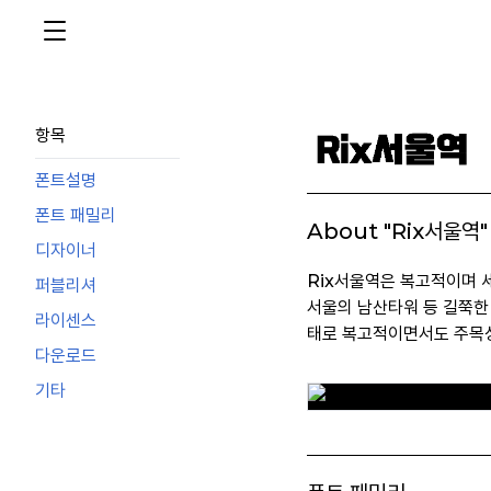
항목
폰트설명
폰트 패밀리
About "Rix서울역"
디자이너
Rix서울역은 복고적이며 
퍼블리셔
서울의 남산타워 등 길쭉한
라이센스
태로 복고적이면서도 주목성
다운로드
기타