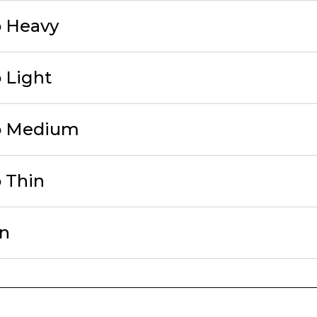
 Heavy
 Light
o Medium
 Thin
n