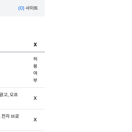
(0)
사이트
X
허
용
여
부
광고, 오프
X
, 전자 브로
X