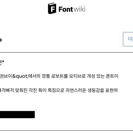
다
봇"
태권브이&quot;에서의 깡통 로보트를 모티브로 개성 있는 폰트이
 삐걱삐걱 맞춰진 각진 획이 특징으로 자연스러운 생동감을 표현하