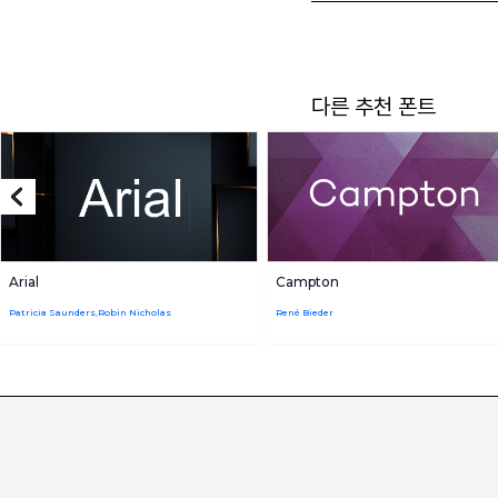
다른 추천 폰트
Arial
Campton
Patricia Saunders,Robin Nicholas
René Bieder