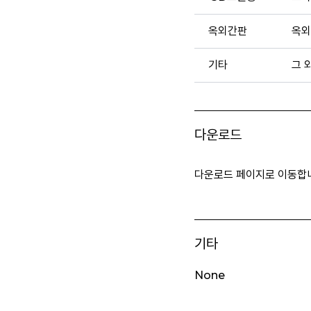
옥외간판
옥외
기타
그 
다운로드
다운로드 페이지로 이동합
기타
None