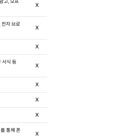
광고, 오프
X
, 전자 브로
X
X
문 서식 등
X
X
X
X
터를 통해 폰
X