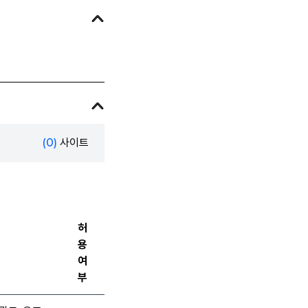
(0)
사이트
허
용
여
부