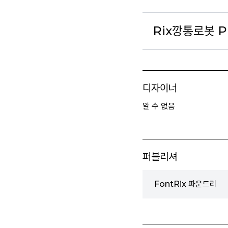
Rix깡통로봇 P
디자이너
알 수 없음
퍼블리셔
FontRix 파운드리