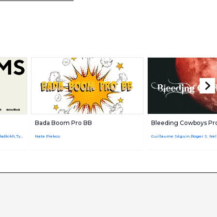
Bada Boom Pro BB
Bleeding Cowboys Pr
Pavel Emelyanov,Marina Khodak,Ivan Gladkikh,TypeType Team
Nate Piekos
Guillaume Séguin,Roger S. Ne