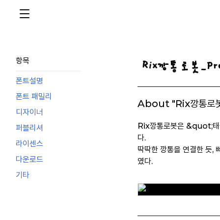
항목
폰트설명
폰트 패밀리
About "Rix깡통로
디자이너
Rix깡통로봇은 &quot;
퍼블리셔
다.
라이센스
딱딱한 깡통을 연결한 듯,
다운로드
였다.
기타