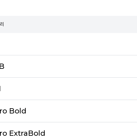
밀리
B
M
o Bold
o ExtraBold