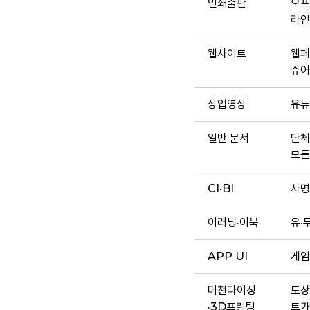
인쇄출판
오프
라인
웹사이트
웹페
슈어
상업영상
유튜
일반 문서
단체
모든
CI·BI
사명
이러닝·이북
유·
APP UI
게임
머천다이징
도장
·3D프린팅
트가