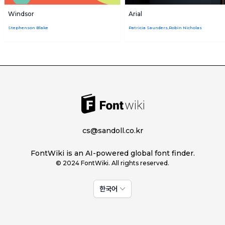
Windsor
Arial
Stephenson Blake
Patricia Saunders,Robin Nicholas
cs@sandoll.co.kr
FontWiki is an AI-powered global font finder.
© 2024 FontWiki. All rights reserved.
한국어