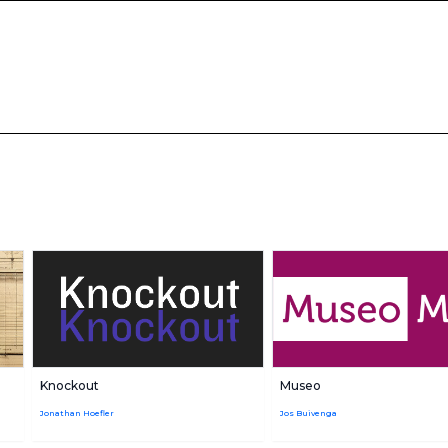
Knockout
Museo
Jonathan Hoefler
Jos Buivenga