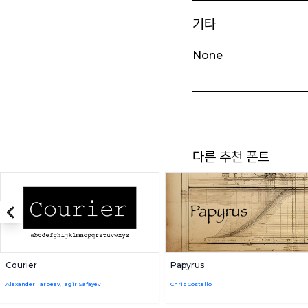
기타
None
다른 추천 폰트
Courier
Papyrus
Alexander Tarbeev,Tagir Safayev
Chris Costello