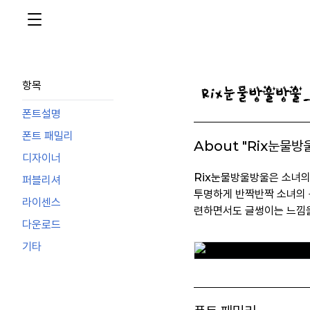
항목
폰트설명
폰트 패밀리
About "Rix눈물방
디자이너
Rix눈물방울방울은 소녀의
퍼블리셔
투명하게 반짝반짝 소녀의 
라이센스
련하면서도 글썽이는 느낌
다운로드
기타