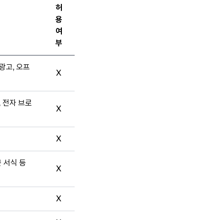
허
용
여
부
광고, 오프
X
, 전자 브로
X
X
문 서식 등
X
X