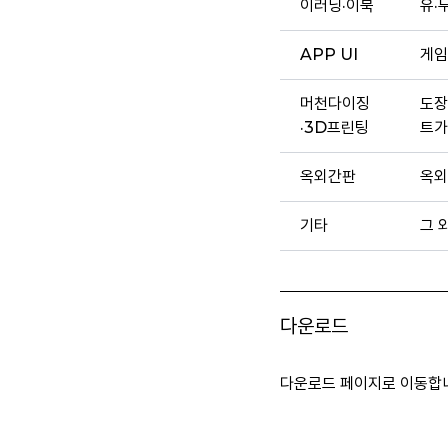
이러닝·이북
유·
APP UI
게임
머천다이징
도장
·3D프린팅
트가
옥외간판
옥외
기타
그 
다운로드
다운로드 페이지로 이동합