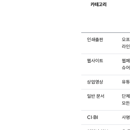
카테고리
인쇄출판
오프
라인
웹사이트
웹페
슈어
상업영상
유튜
일반 문서
단체
모든
CI·BI
사명