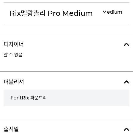
Rix멜랑촐리 Pro Medium
Medium
디자이너
알 수 없음
퍼블리셔
FontRix 파운드리
출시일