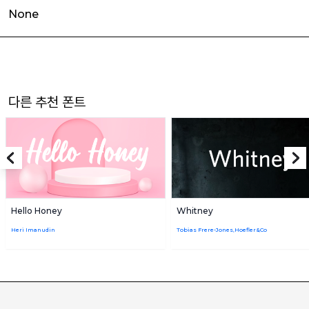
None
다른 추천 폰트
Hello Honey
Whitney
Heri Imanudin
Tobias Frere-Jones,Hoefler&Co