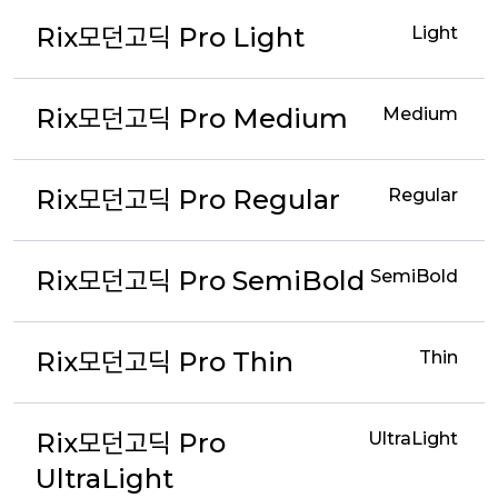
Rix모던고딕 Pro Light
Light
Rix모던고딕 Pro Medium
Medium
Rix모던고딕 Pro Regular
Regular
Rix모던고딕 Pro SemiBold
SemiBold
Rix모던고딕 Pro Thin
Thin
Rix모던고딕 Pro
UltraLight
UltraLight