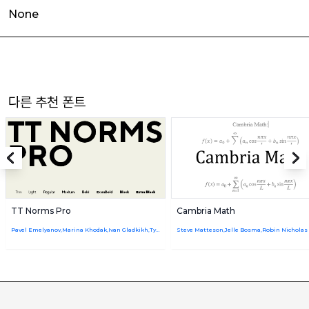
None
다른 추천 폰트
TT Norms Pro
Cambria Math
Pavel Emelyanov,Marina Khodak,Ivan Gladkikh,TypeType Team
Steve Matteson,Jelle Bosma,Robin Nicholas