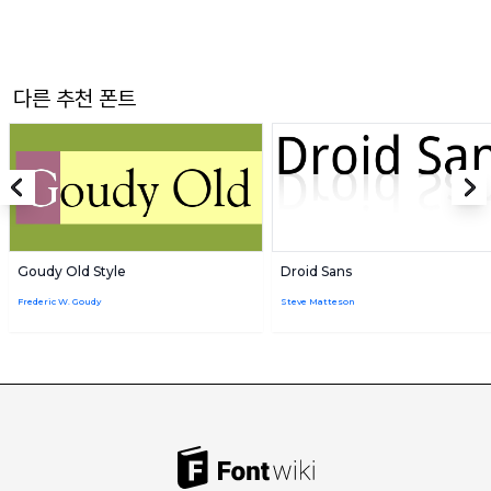
다른 추천 폰트
Goudy Old Style
Droid Sans
Frederic W. Goudy
Steve Matteson