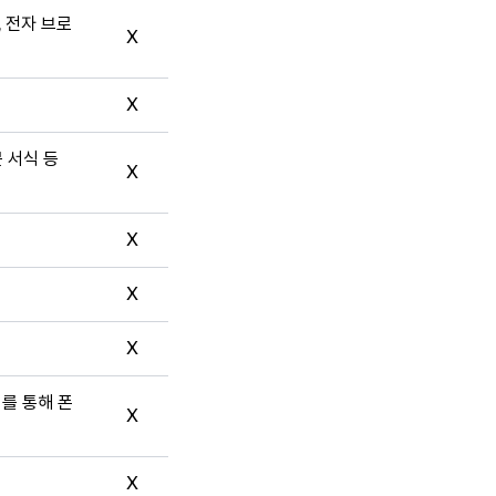
, 전자 브로
X
X
문 서식 등
X
X
X
X
터를 통해 폰
X
X