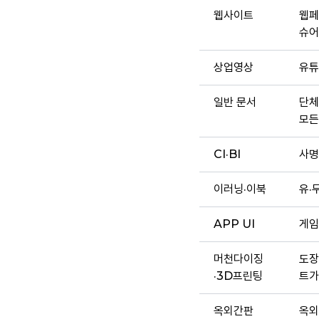
웹사이트
웹페
슈어
상업영상
유튜
일반 문서
단체
모든
CI·BI
사명
이러닝·이북
유·
APP UI
게임
머천다이징
도장
·3D프린팅
트가
옥외간판
옥외