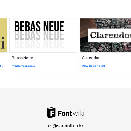
Bebas Neue
Clarendon
Giambattista Bodoni,URW Design Staff,Robert Hunter Middleton
Ryoichi Tsunekawa
URW Design Staff
cs@sandoll.co.kr