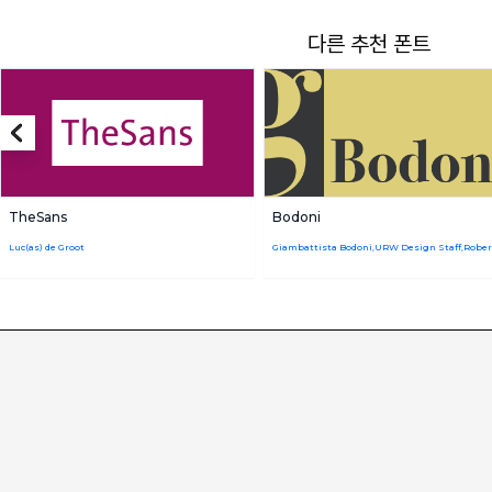
다른 추천 폰트
TheSans
Bodoni
Luc(as) de Groot