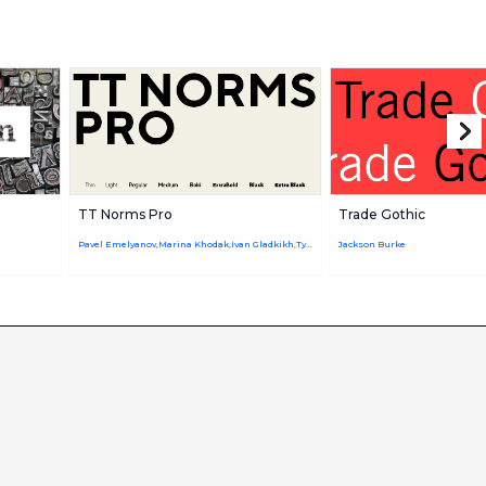
TT Norms Pro
Trade Gothic
Pavel Emelyanov,Marina Khodak,Ivan Gladkikh,TypeType Team
Jackson Burke