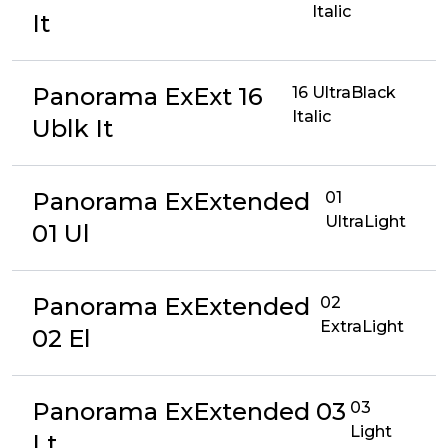
Italic
It
Panorama ExExt 16
16 UltraBlack
Italic
Ublk It
Panorama ExExtended
01
UltraLight
01 Ul
Panorama ExExtended
02
ExtraLight
02 El
Panorama ExExtended 03
03
Light
Lt