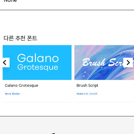
None
다른 추천 폰트
Galano Grotesque
Brush Script
René Bieder
Robert E. Smith