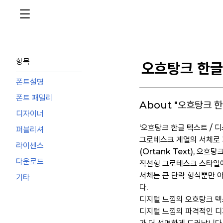
항목
오흐탕크 한글
폰트설명
폰트 패밀리
About "오흐탕크 
디자이너
‘오흐탕크 한글 텍스트 / 디스
퍼블리셔
그로테스크 계열의 서체로 
라이센스
(Ortank Text), 오흐
다운로드
직선형 그로테스크 스타일에
서체는 큰 단락 형식뿐만 
기타
다.
디지털 느낌의 오흐탕크 텍
디지털 느낌의 파격적인 디