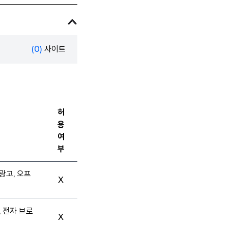
(0)
사이트
허
용
여
부
광고, 오프
X
, 전자 브로
X