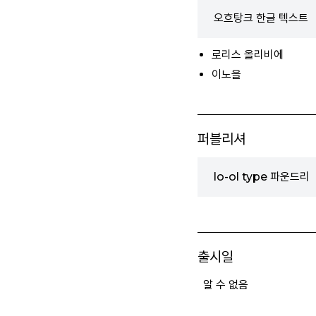
오흐탕크 한글 텍스트
로리스 올리비에
이노을
퍼블리셔
lo-ol type 파운드리
출시일
알 수 없음