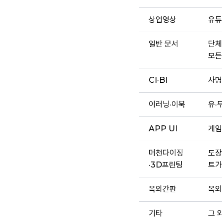
상업영상
유튜
일반 문서
단체
모든
CI·BI
사명
이러닝·이북
유·
APP UI
게임
머천다이징
도장
·3D프린팅
트가
옥외간판
옥외
기타
그 