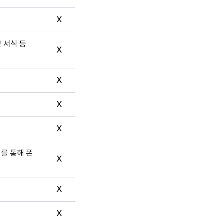
X
문 서식 등
X
X
X
X
터를 통해 폰
X
X
X