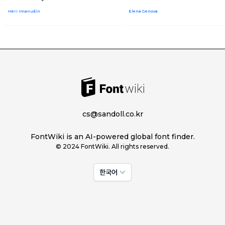
Heri Imanudin
Elena Genova
cs@sandoll.co.kr
FontWiki is an AI-powered global font finder.
© 2024 FontWiki. All rights reserved.
한국어