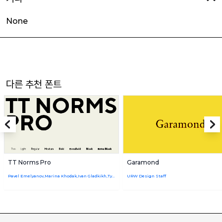
None
다른 추천 폰트
TT Norms Pro
Garamond
Pavel Emelyanov,Marina Khodak,Ivan Gladkikh,TypeType Team
URW Design Staff