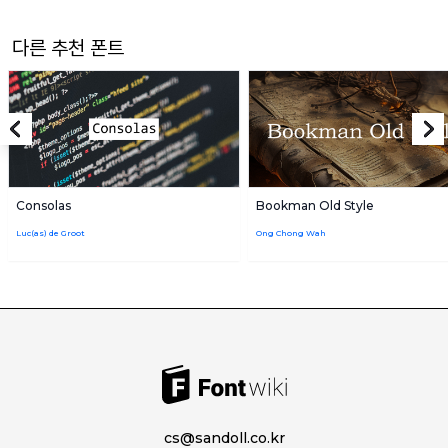
다른 추천 폰트
Consolas
Bookman Old Style
Luc(as) de Groot
Ong Chong Wah
cs@sandoll.co.kr