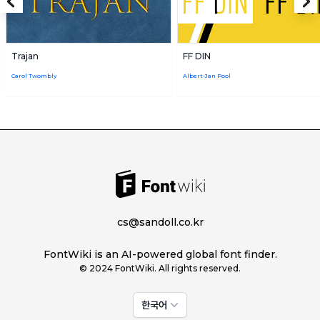
Trajan
FF DIN
Carol Twombly
Albert-Jan Pool
cs@sandoll.co.kr
FontWiki is an AI-powered global font finder.
© 2024 FontWiki. All rights reserved.
한국어