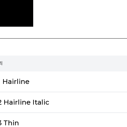
밀리
1 Hairline
 Hairline Italic
3 Thin