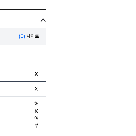
(0)
사이트
X
X
허
용
여
부