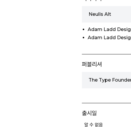
Neulis Alt
Adam Ladd Desig
Adam Ladd Desig
퍼블리셔
The Type Found
출시일
알 수 없음