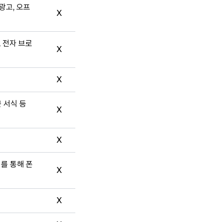
광고, 오프
X
, 전자 브로
X
X
문 서식 등
X
X
터를 통해 폰
X
X