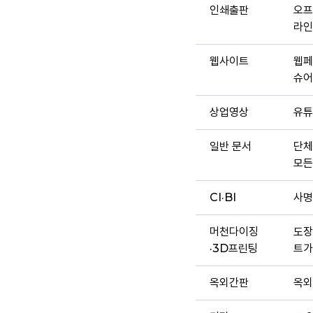
인쇄출판
오프
라인
웹사이트
웹페
슈어
상업영상
유튜
일반 문서
단체
모든
CI·BI
사명
머천다이징
도장
·3D프린팅
트가
옥외간판
옥외