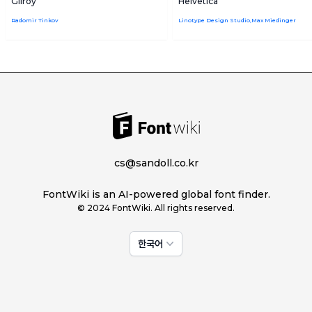
Gilroy
Helvetica
Radomir Tinkov
Linotype Design Studio,Max Miedinger
cs@sandoll.co.kr
FontWiki is an AI-powered global font finder.
© 2024 FontWiki. All rights reserved.
한국어