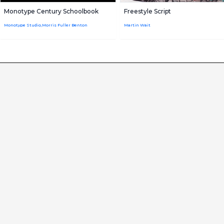
Monotype Century Schoolbook
Freestyle Script
Monotype Studio,Morris Fuller Benton
Martin Wait