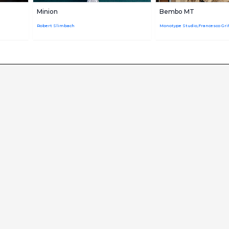
Minion
Bembo MT
Robert Slimbach
Monotype Studio,Francesco Grif