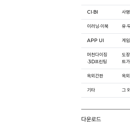
CI·BI
사명
이러닝·이북
유·
APP UI
게임
머천다이징
도장
·3D프린팅
트가
옥외간판
옥외
기타
그 
다운로드