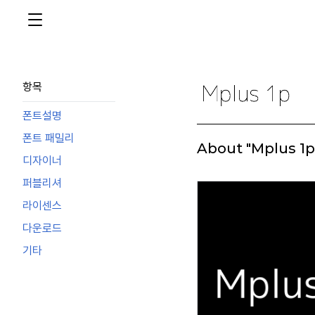
항목
폰트설명
폰트 패밀리
About "Mplus 1p
디자이너
퍼블리셔
라이센스
다운로드
기타