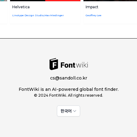
Helvetica
Impact
Linotype Design Studio,Max Miedinger
Geoffrey Lee
cs@sandoll.co.kr
FontWiki is an AI-powered global font finder.
© 2024 FontWiki. All rights reserved.
한국어