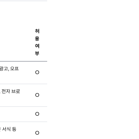
허
용
여
부
광고, 오프
O
, 전자 브로
O
O
문 서식 등
O