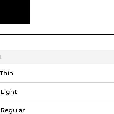
리
 Thin
 Light
 Regular