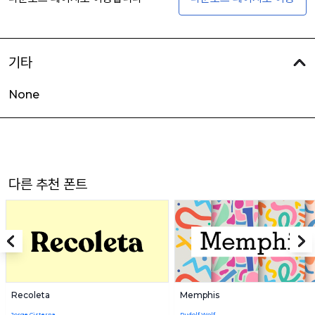
기타
None
다른 추천 폰트
Recoleta
Memphis
Jorge Cisterna
Rudolf Wolf