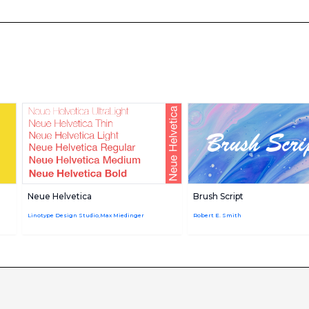
Neue Helvetica
Brush Script
Linotype Design Studio,Max Miedinger
Robert E. Smith