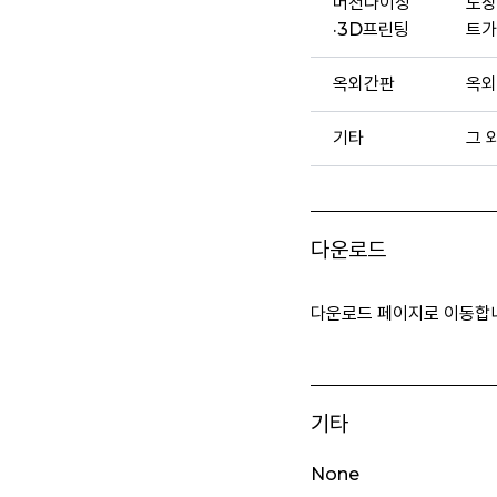
머천다이징
도장
·3D프린팅
트가
옥외간판
옥외
기타
그 
다운로드
다운로드 페이지로 이동합
기타
None