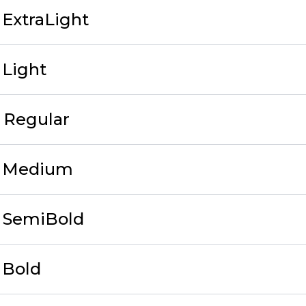
 ExtraLight
 Light
 Regular
5 Medium
6 SemiBold
 Bold