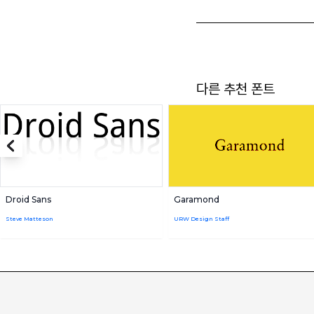
다른 추천 폰트
Droid Sans
Garamond
Steve Matteson
URW Design Staff