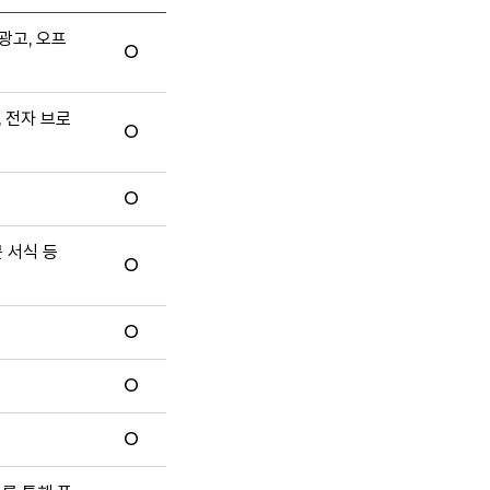
광고, 오프
O
, 전자 브로
O
O
문 서식 등
O
O
O
O