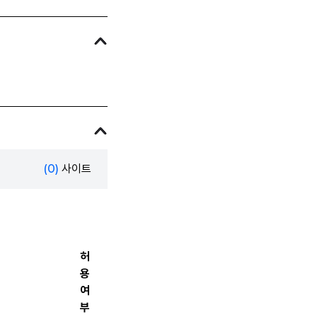
(0)
사이트
허
용
여
부