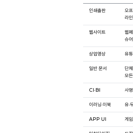
인쇄출판
오프
라인
웹사이트
웹페
슈어
상업영상
유튜
일반 문서
단체
모든
CI·BI
사명
이러닝·이북
유·
APP UI
게임