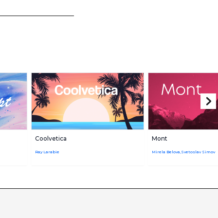
Coolvetica
Mont
Ray Larabie
Mirela Belova,Svetoslav Simov