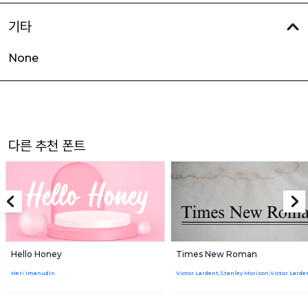
기타
None
다른 추천 폰트
Hello Honey
Times New Roman
Heri Imanudin