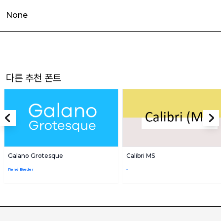
None
다른 추천 폰트
Galano Grotesque
Calibri MS
René Bieder
-